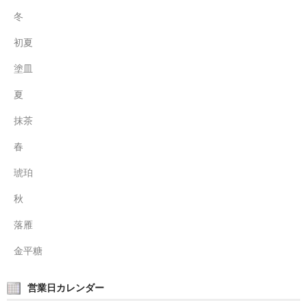
冬
初夏
塗皿
夏
抹茶
春
琥珀
秋
落雁
金平糖
営業日カレンダー