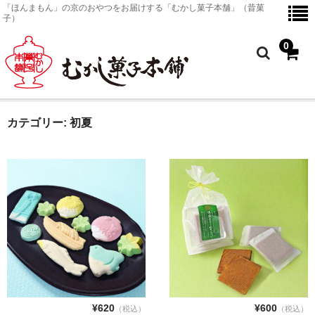
「ほんまもん」の京のおやつをお届けする「むかし菓子本舗」（昔菓
子）
0
カテゴリー:
初夏
ホーム
京のおやつ
商品一覧
京のおやつ
金平糖
塗皿
¥620
¥600
（税込）
（税込）