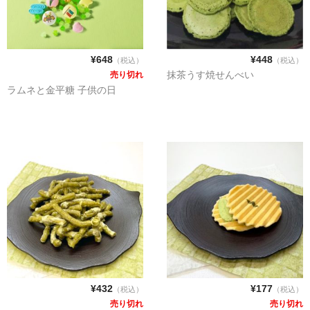
¥648
¥448
（税込）
（税込）
抹茶うす焼せんべい
売り切れ
ラムネと金平糖 子供の日
¥432
¥177
（税込）
（税込）
売り切れ
売り切れ