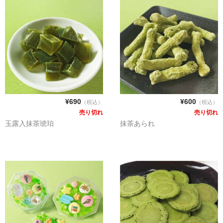
¥690
¥600
（税込）
（税込）
売り切れ
売り切れ
玉露入抹茶琥珀
抹茶あられ