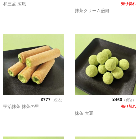
琥珀
和三盆 涼風
売り切れ
抹茶クリーム煎餅
落雁
季節限定商品「夏」
カート
ご利用ガイド
プライバシーポリシー
特定商取引に関する表示
¥777
¥460
（税込）
（税込）
メンバー
宇治抹茶 抹茶の里
売り切れ
抹茶 大豆
お問い合せ