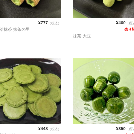
¥777
¥460
（税込）
（税
治抹茶 抹茶の里
売り
抹茶 大豆
¥448
¥350
（税込）
（税