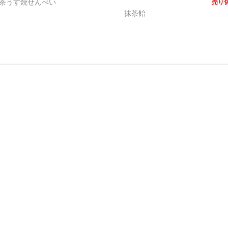
茶うす焼せんべい
売り
抹茶飴