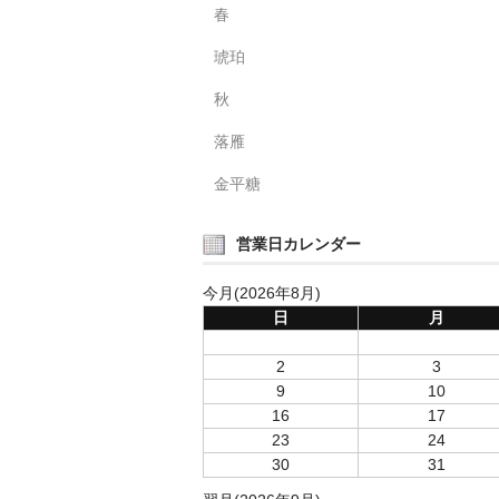
春
琥珀
秋
落雁
金平糖
営業日カレンダー
今月(2026年8月)
日
月
2
3
9
10
16
17
23
24
30
31