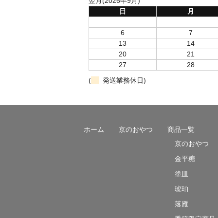
翌月(2026年9月)
日
月
6
7
13
14
20
21
27
28
(
発送業務休日)
ホーム
京のおやつ
商品一覧
京のおやつ
金平糖
塗皿
琥珀
落雁