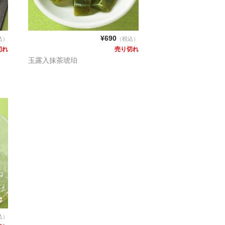
¥690
込）
（税込）
切れ
売り切れ
玉露入抹茶琥珀
込）