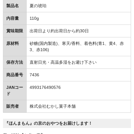
製品名
夏の琥珀
内容量
110g
賞味期限
出荷日より約出荷日から約30日
原材料
砂糖(国内製造)、寒天/香料、着色料(青1、黄4、赤
3、赤106)
保存方法
直射日光・高温多湿をお避け下さい
商品番号
7436
JANコー
4993176490576
ド
販売者
株式会社むかし菓子本舗
『ほんまもん』の京のおやつをお届けします！