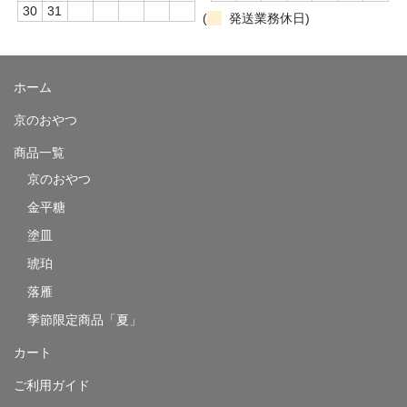
30
31
(
発送業務休日)
ホーム
京のおやつ
商品一覧
京のおやつ
金平糖
塗皿
琥珀
落雁
季節限定商品「夏」
カート
ご利用ガイド