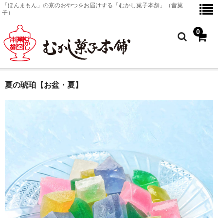
「ほんまもん」の京のおやつをお届けする「むかし菓子本舗」（昔菓
子）
0
夏の琥珀【お盆・夏】
ホーム
京のおやつ
商品一覧
京のおやつ
金平糖
塗皿