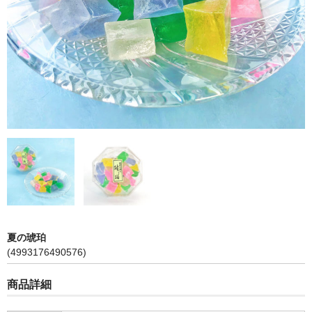
琥珀
落雁
季節限定商品「夏」
カート
ご利用ガイド
プライバシーポリシー
特定商取引に関する表示
メンバー
夏の琥珀
(4993176490576)
お問い合せ
商品詳細