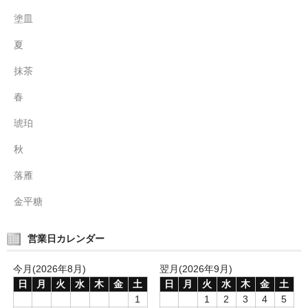
塗皿
夏
抹茶
春
琥珀
秋
落雁
金平糖
営業日カレンダー
今月(2026年8月)
翌月(2026年9月)
日
月
火
水
木
金
土
日
月
火
水
木
金
土
1
1
2
3
4
5