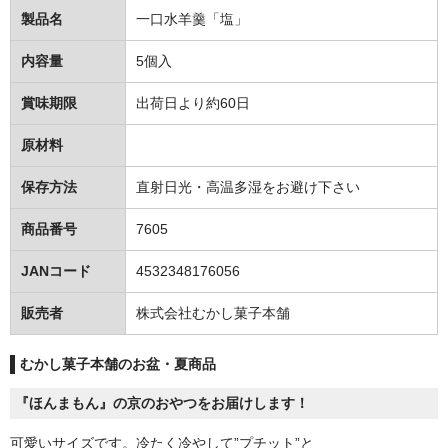
製品名
一口水羊羹「塩」
内容量
5個入
賞味期限
出荷日より約60日
原材料
保存方法
直射日光・高温多湿をお避け下さい
商品番号
7605
JANコード
4532348176056
販売者
株式会社むかし菓子本舗
むかし菓子本舗のお盆・夏商品
『ほんまもん』の京のおやつをお届けします！
可愛いサイズです。冷たく冷やして”プチット”と