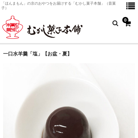
「ほんまもん」の京のおやつをお届けする「むかし菓子本舗」（昔菓
子）
0
一口水羊羹「塩」【お盆・夏】
ホーム
京のおやつ
商品一覧
京のおやつ
金平糖
塗皿