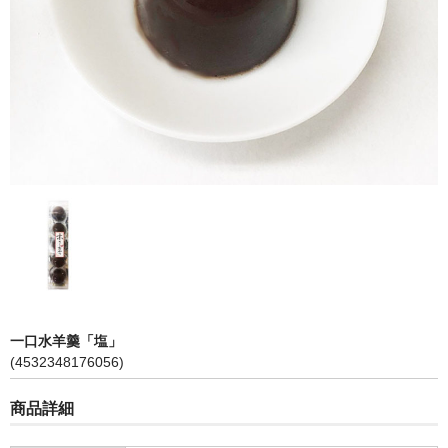
琥珀
落雁
季節限定商品「夏」
カート
ご利用ガイド
プライバシーポリシー
特定商取引に関する表示
メンバー
一口水羊羹「塩」
(4532348176056)
お問い合せ
商品詳細