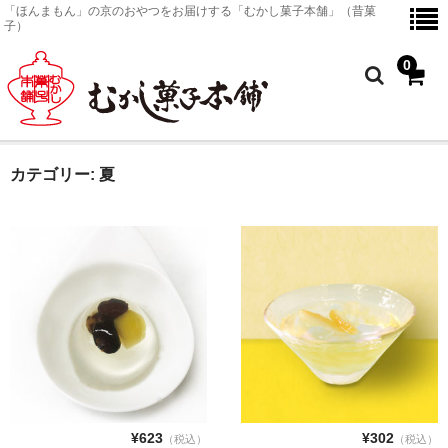
「ほんまもん」の京のおやつをお届けする「むかし菓子本舗」（昔菓
子）
0
カテゴリー:
夏
ホーム
京のおやつ
商品一覧
京のおやつ
金平糖
塗皿
¥623
¥302
（税込）
（税込）