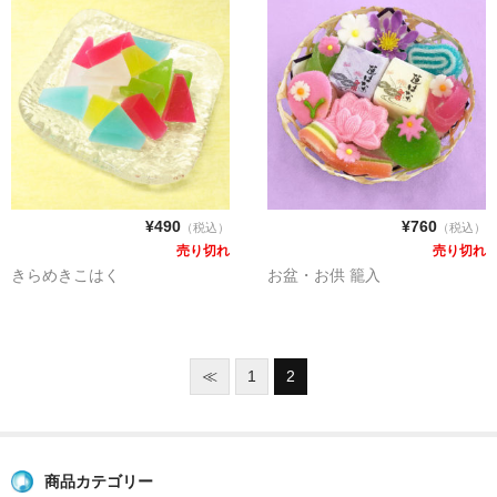
¥490
¥760
（税込）
（税込）
売り切れ
売り切れ
きらめきこはく
お盆・お供 籠入
≪
1
2
商品カテゴリー