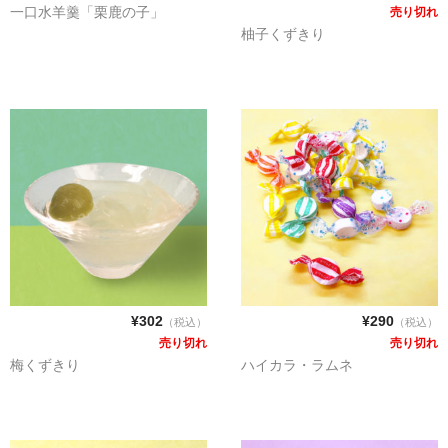
一口水羊羹「栗鹿の子」
売り切れ
琥珀
柚子くずきり
落雁
季節限定商品「夏」
カート
ご利用ガイド
プライバシーポリシー
特定商取引に関する表示
¥302
¥290
（税込）
（税込）
売り切れ
売り切れ
メンバー
梅くずきり
ハイカラ・ラムネ
お問い合せ