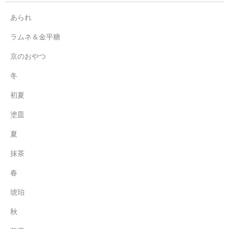
あられ
ラムネ＆金平糖
京のおやつ
冬
初夏
塗皿
夏
抹茶
春
琥珀
秋