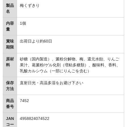
製品
梅くずきり
名
内容
1個
量
賞味
出荷日より約60日
期限
原材
砂糖（国内製造）、澱粉分解物、梅、還元水飴、りんご
料
果汁、葛澱粉/ゲル化剤（増粘多糖類）、酸味料、香料、
乳酸カルシウム（一部にりんごを含む）
保存
直射日光・高温多湿をお避け下さい
方法
商品
7452
番号
JAN
4958824074522
コー