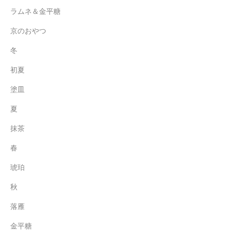
ラムネ＆金平糖
京のおやつ
冬
初夏
塗皿
夏
抹茶
春
琥珀
秋
落雁
金平糖