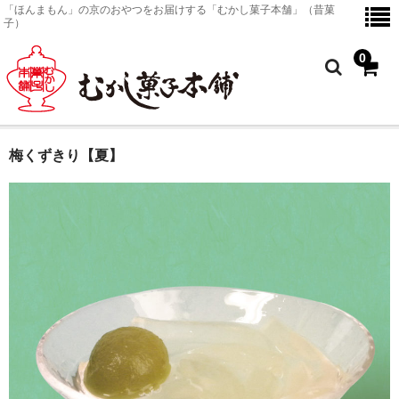
「ほんまもん」の京のおやつをお届けする「むかし菓子本舗」（昔菓
子）
0
梅くずきり【夏】
ホーム
京のおやつ
商品一覧
京のおやつ
金平糖
塗皿