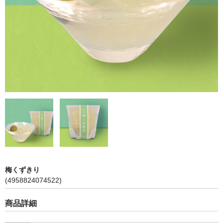
琥珀
落雁
季節限定商品「夏」
カート
ご利用ガイド
プライバシーポリシー
特定商取引に関する表示
メンバー
梅くずきり
(4958824074522)
お問い合せ
商品詳細