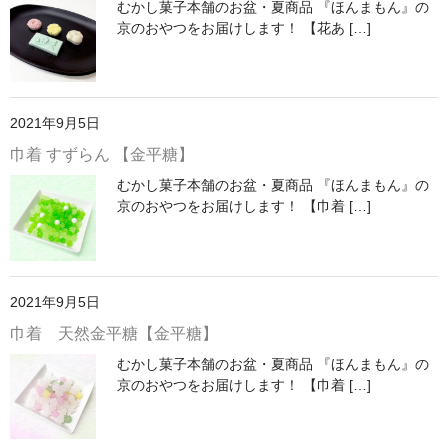
むかし菓子本舗のお盆・夏商品 『ほんまもん』の
琥珀
京のおやつをお届けします！ 【花あ […]
落雁
季節限定商品「夏」
2021年9月5日
カート
巾着 すずらん 【金平糖】
むかし菓子本舗のお盆・夏商品 『ほんまもん』の
ご利用ガイド
京のおやつをお届けします！ 【巾着 […]
プライバシーポリシー
特定商取引に関する表示
2021年9月5日
巾着 天然金平糖【金平糖】
メンバー
むかし菓子本舗のお盆・夏商品 『ほんまもん』の
京のおやつをお届けします！ 【巾着 […]
お問い合せ