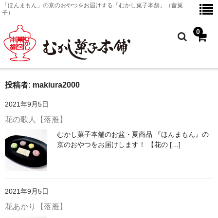
「ほんまもん」の京のおやつをお届けする「むかし菓子本舗」（昔菓
子）
0
投稿者:
makiura2000
ホーム
2021年9月5日
京のおやつ
花の歌人【落雁】
商品一覧
むかし菓子本舗のお盆・夏商品 『ほんまもん』の
京のおやつをお届けします！ 【花の […]
京のおやつ
金平糖
2021年9月5日
塗皿
花あかり【落雁】