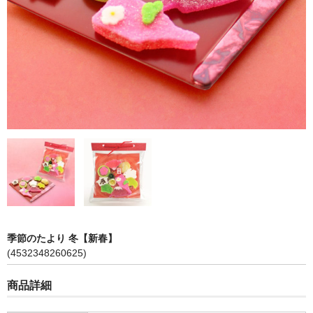
琥珀
落雁
季節限定商品「夏」
カート
ご利用ガイド
プライバシーポリシー
特定商取引に関する表示
メンバー
季節のたより 冬【新春】
(4532348260625)
お問い合せ
商品詳細