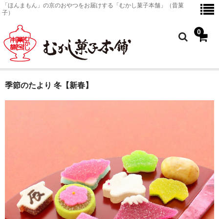
「ほんまもん」の京のおやつをお届けする「むかし菓子本舗」（昔菓
子）
0
季節のたより 冬【新春】
ホーム
京のおやつ
商品一覧
京のおやつ
金平糖
塗皿